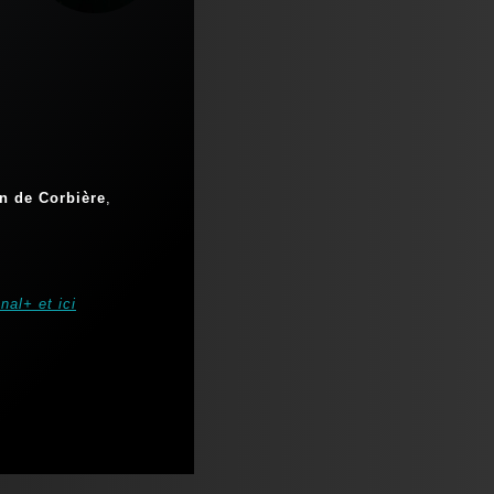
n de Corbière
,
nal+ et ici