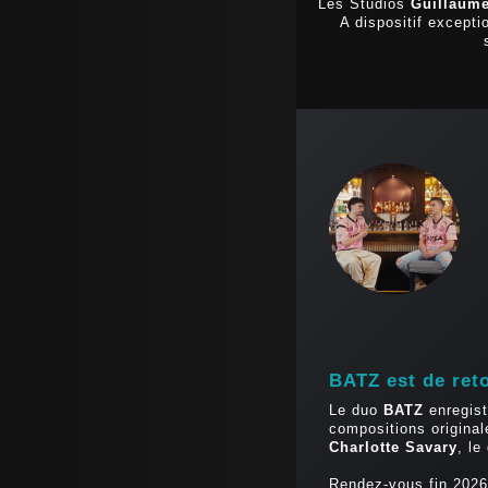
Les Studios
Guillaume
A dispositif excepti
BATZ est de ret
Le duo
BATZ
enregis
compositions original
Charlotte Savary
, le
Rendez-vous fin 2026