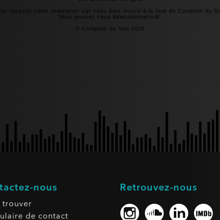
us recevez cette newsletter car vous êtes inscrit à la liste du Comptoir du S
Vous pouvez vous #desabonnerici#.
© Comptoir du Son 2026
tactez-nous
Retrouvez-nous
 trouver
ulaire de contact