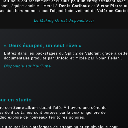
 Tell
nous ont récemment accueillis pour un enregistrement avec 
onnel, équipe choisie : Merci à
Denis Caribaux
et
Victor Pierre
au
session hors norme, sous l'objectif bienveillant de
Valérian Cadici
Le Making Of est disponible ici
« Deux équipes, un seul rêve »
Entrez dans les backstages du Split 2 de Valorant grâce à cette
documentaire produite par
Unfold
et mixée par Nolan Fellahi.
Disponible sur
YouTube
our en studio
tre son
2ème album
durant l'été. À travers une série de
es dont certaines sont portées par la voix singulière de
 duo explore de nouveaux territoires sonores.
 sur toutes les plateformes de streaming et en physique pour